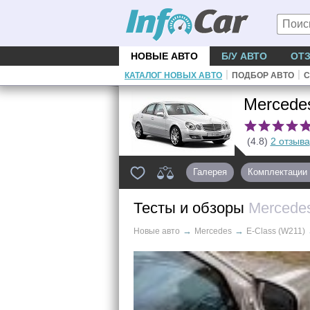
НОВЫЕ АВТО
Б/У АВТО
ОТ
|
|
КАТАЛОГ НОВЫХ АВТО
ПОДБОР АВТО
С
Mercede
(4.8)
2 отзыва
Галерея
Комплектации
Тесты и обзоры
Mercedes
→
→
Новые авто
Mercedes
E-Class (W211)