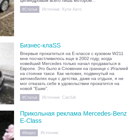
цилиндровым всего лишь мотором...
Источник:
Купи Авто
#Статья
Бизнес-клаSS
Впервые прокатиться на Е-классе с кузовом W211
мне посчастливилось еще в 2002 году, когда
новейший Mercedes только начал продаваться в
Европе. Это было в Словении на границе с Италией
на стоянке такси. Как человек, подвинутый на
автомобилях еще с детства, даже на отдыхе, я не
мог отказать себе в удовольствии прокатится на
новой "Ешке".
Источник:
Carclub
#Статья
Прикольная реклама Mercedes-Benz
E-Class
Источник:
#Видео