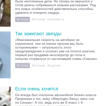
были неотложные дела. Но теперь он вернулся и
готов увлечь собравшихся новыми рассказами. Ряд
его новых особенностей действительно способны
удивлять и покорять сердца...
Источник:
Autonews.ru
#Статья
Так зажигают звезды
«Максимальная скорость на автобане не
ограничена, тем не менее просим вас быть
осторожными» – актуальность этого
предупреждения я осознал уже на полосе разгона,
первый раз продавив акселератор до пола в
попытке оторваться от настигавшей слева «Скании».
Источник:
За рулем
#Статья
Если очень хочется
Он всегда был эталоном автомобиля бизнес-класса.
Привлекая и тех, кому «Мерседес-Бенц» явно «не
по Сеньке». А что, ведь есть же Е-класс с 4-