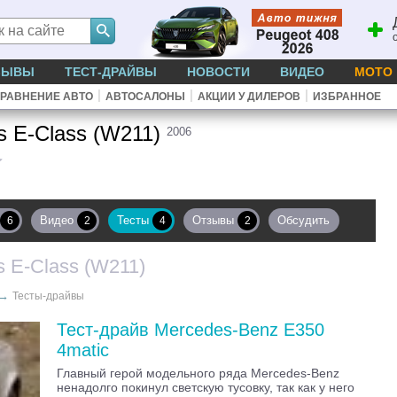
ЗЫВЫ
ТЕСТ-ДРАЙВЫ
НОВОСТИ
ВИДЕО
МОТО
|
|
|
РАВНЕНИЕ АВТО
АВТОСАЛОНЫ
АКЦИИ У ДИЛЕРОВ
ИЗБРАННОЕ
s E-Class (W211)
2006
Видео
Тесты
Отзывы
Обсудить
6
2
4
2
 E-Class (W211)
→
Тесты-драйвы
Тест-драйв Mercedes-Benz E350
4matic
Главный герой модельного ряда Mercedes-Benz
ненадолго покинул светскую тусовку, так как у него