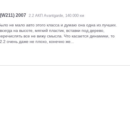
 (W211) 2007
2.2 АКП Avantgarde, 140.000 км
было не мало авто этого класса и думаю она одна из лучших.
всегда на высоте, мягкий пластик, вставки под дерево,
перечислять все не вижу смысла. Что касается динамики, то
.2 очень даже не плохо, конечно же...
ие информации
Популярные марки:
Новинки в катал
Авторы
Hyundai
Peugeot
Skoda
MG 4 EV Urban
айта
Nissan
Mercedes
KIA
Audi Q3 Sportback
иальность
Renault
Toyota
Ford
Renault Boreal