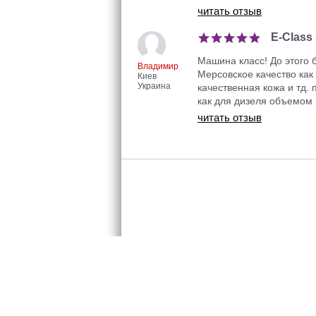
читать отзыв
E-Class
Машина класс! До этого 
Владимир
Мерсовское качество как 
Киев
Украина
качественная кожа и тд. 
как для дизеля объемом 2
читать отзыв
Размещен
2005-2026 © «InfoCar.ua»™
Контакты
Правила с
Конфиденц