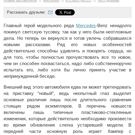
→
→
→
Новые автомобили
Mercedes
E-Class (W211)
Тест-драйвы
Рассказать друзьям:
Главный герой модельного ряда
Mercedes
-Benz ненадолго
покинул светскую тусовку, так как у него были неотложные
дела. Но теперь он вернулся и готов увлечь собравшихся
новыми рассказами. Ряд его новых особенностей
действительно способны удивлять и покорять сердца, но
для того, чтобы полностью прочувствовать все то новое,
чем он способен похвастаться, надо либо собственноручно
испытать его, либо хотя бы лично принять участие в
непринужденной беседе.
Внешний вид этого автомобиля едва ли может претендовать
на приставку “новый”, ведь неопытный глаз выделит
основные различия лишь после длительного сравнения
стоящих рядом экземпляров. В перечень новшеств
включены лишь типичные пластиково-стеклянные
изменения, которые действительно необходимо произвести
во время обновления слегка устаревшей модели. В
передней части основную роль играет бампер с