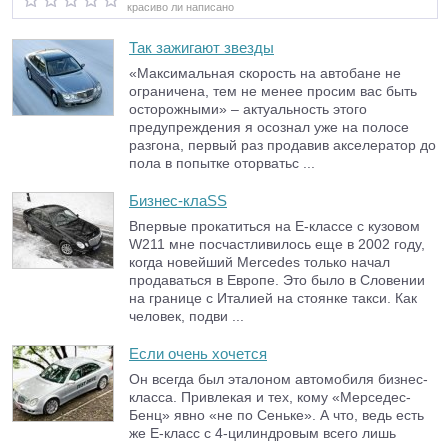
красиво ли написано
Так зажигают звезды
«Максимальная скорость на автобане не
ограничена, тем не менее просим вас быть
осторожными» – актуальность этого
предупреждения я осознал уже на полосе
разгона, первый раз продавив акселератор до
пола в попытке оторватьс ...
Бизнес-клаSS
Впервые прокатиться на Е-классе с кузовом
W211 мне посчастливилось еще в 2002 году,
когда новейший Mercedes только начал
продаваться в Европе. Это было в Словении
на границе с Италией на стоянке такси. Как
человек, подви ...
Если очень хочется
Он всегда был эталоном автомобиля бизнес-
класса. Привлекая и тех, кому «Мерседес-
Бенц» явно «не по Сеньке». А что, ведь есть
же Е-класс с 4-цилиндровым всего лишь