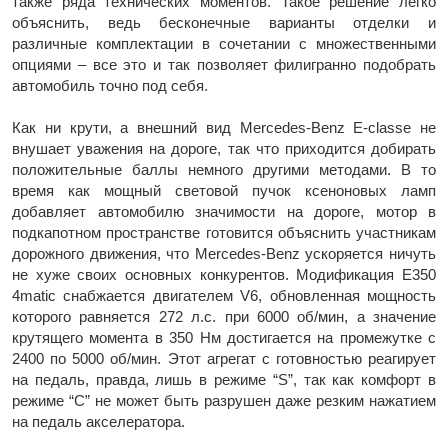
также ряда технических моментов. Такое решение легко
объяснить, ведь бесконечные варианты отделки и
различные комплектации в сочетании с множественными
опциями – все это и так позволяет филигранно подобрать
автомобиль точно под себя.
Как ни крути, а внешний вид Mercedes-Benz E-classe не
внушает уважения на дороге, так что приходится добирать
положительные баллы немного другими методами. В то
время как мощный световой пучок ксеноновых ламп
добавляет автомобилю значимости на дороге, мотор в
подкапотном пространстве готовится объяснить участникам
дорожного движения, что Mercedes-Benz ускоряется ничуть
не хуже своих основных конкурентов. Модификация E350
4matic снабжается двигателем V6, обновленная мощность
которого равняется 272 л.с. при 6000 об/мин, а значение
крутящего момента в 350 Нм достигается на промежутке с
2400 по 5000 об/мин. Этот агрегат с готовностью реагирует
на педаль, правда, лишь в режиме “S”, так как комфорт в
режиме “C” не может быть разрушен даже резким нажатием
на педаль акселератора.