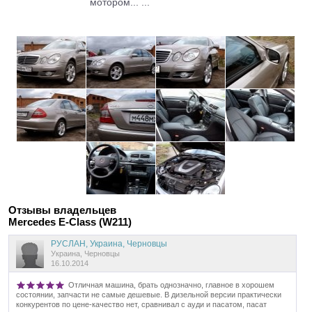
мотором... ...
Отзывы владельцев
Mercedes E-Class (W211)
РУСЛАН, Украина, Черновцы
Украина, Черновцы
16.10.2014
Отличная машина, брать однозначно, главное в хорошем
состоянии, запчасти не самые дешевые. В дизельной версии практически
конкурентов по цене-качество нет, сравнивал с ауди и пасатом, пасат