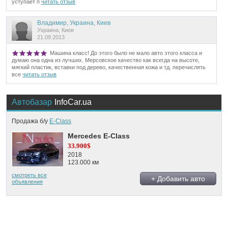
уступает п
читать отзыв
Владимир, Украина, Киев
Украина, Киев
21.09.2013
Машина класс! До этого было не мало авто этого класса и
думаю она одна из лучших. Мерсовское качество как всегда на высоте,
мягкий пластик, вставки под дерево, качественная кожа и тд. перечислять
все
читать отзыв
Автобазар
InfoCar.ua
Продажа б/у
E-Class
Mercedes E-Class
33.900$
2018
123.000 км
смотреть все
+ Добавить авто
объявления