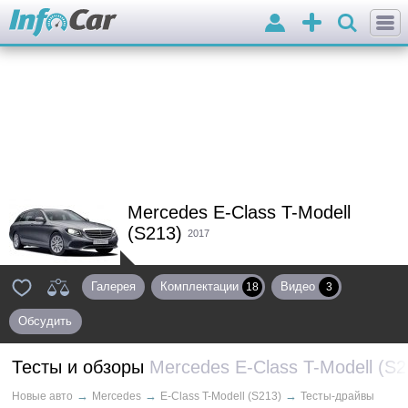
Войти
Добавить
объявление
Mercedes E-Class T-Modell
(S213)
2017
Галерея
Комплектации
Видео
18
3
Обсудить
Тесты и обзоры
Mercedes E-Class T-Modell (S2
→
→
→
Новые авто
Mercedes
E-Class T-Modell (S213)
Тесты-драйвы