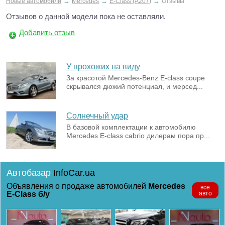
→
→
→
Новые автомобили
Mercedes
E-Class (A207)
Отзывы
Отзывов о данной модели пока не оставляли.
Добавить отзыв
У прохожих на виду
За красотой Mercedes-Benz E-class coupe
скрывался дюжий потенциал, и мерсед...
Солнечный удар
В базовой комплектации к автомобилю
Mercedes E-class cabrio дилерам пора пр...
Автобазар
InfoCar.ua
Объявления о продаже автомобилей
Mercedes
все
E-Class б/у
авто