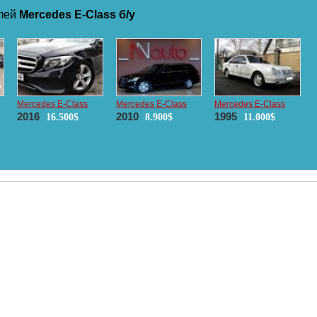
илей
Mercedes E-Class б/у
Mercedes E-Class
Mercedes E-Class
Mercedes E-Class
2016
2010
1995
16.500$
8.900$
11.000$
ие информации
Популярные марки:
Новинки в катал
Авторы
Hyundai
Peugeot
Skoda
KGM Musso