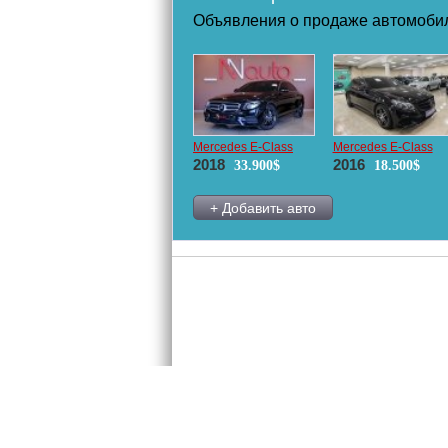
Объявления о продаже автомоб
Mercedes E-Class
Mercedes E-Class
2018
2016
33.900$
18.500$
+ Добавить авто
Размещен
2005-2026 © «InfoCar.ua»™
Контакты