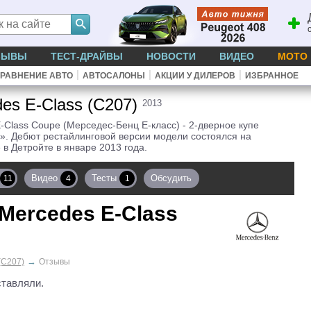
ЗЫВЫ
ТЕСТ-ДРАЙВЫ
НОВОСТИ
ВИДЕО
МОТО
|
|
|
РАВНЕНИЕ АВТО
АВТОСАЛОНЫ
АКЦИИ У ДИЛЕРОВ
ИЗБРАННОЕ
es E-Class (C207)
2013
-Class Coupe (Мерседес-Бенц Е-класс) - 2-дверное купе
». Дебют рестайлинговой версии модели состоялся на
 в Детройте в январе 2013 года.
Видео
Тесты
Обсудить
11
4
1
Mercedes E-Class
→
(C207)
Отзывы
ставляли.