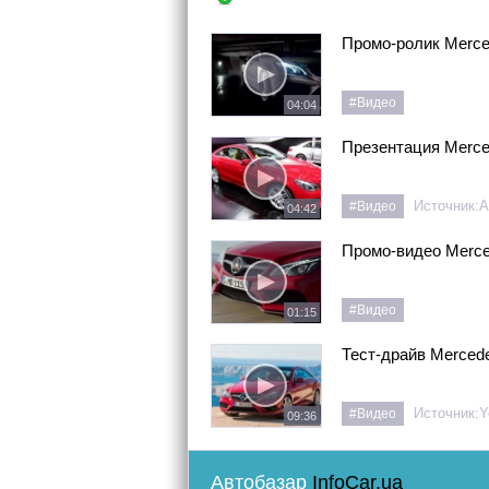
Промо-ролик Merce
#Видео
04:04
Презентация Merce
Источник:
A
#Видео
04:42
Промо-видео Merce
#Видео
01:15
Тест-драйв Merced
Источник:
Y
#Видео
09:36
Автобазар
InfoCar.ua